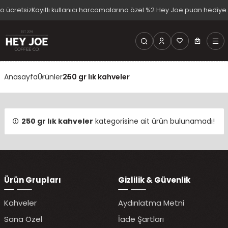
 ücretsiz
Kayıtlı kullanıcı harcamalarına özel %2 Hey Joe puan hediye.
1
Anasayfa
Ürünler
250 gr lık kahveler
250 gr lık kahveler
kategorisine ait ürün bulunamadı!
Ürün Grupları
Gizlilik & Güvenlik
Kahveler
Aydınlatma Metni
Sana Özel
İade Şartları