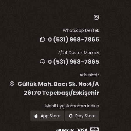
Whatsapp Destek
0 (531) 968-7865
7/24 Destek Merkezi
0 (531) 968-7865
Adresimiz
Güllük Mah. Bacı Sk. No:4/A
26170 Tepebaşı/Eskişehir
Mobil Uygulamamızı İndirin
App Store
Play Store