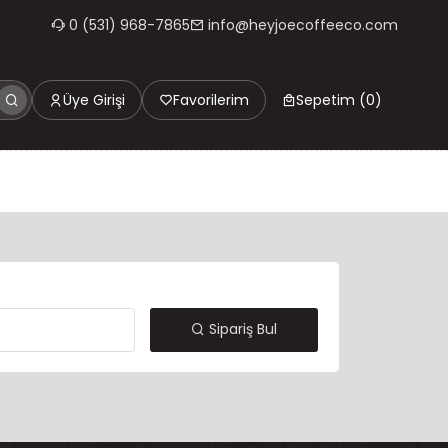
na özel %2 Hey Joe puan hediye.
0 (531) 968-7865
info@heyjoecoffeeco.com
Üye Girişi
Favorilerim
Sepetim (0)
Sipariş Bul