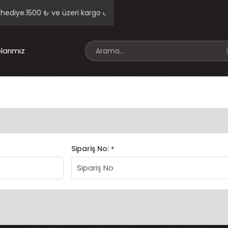
ediye.
1500 ₺ ve üzeri kargo ücretsiz
Kayıtlı kullanıcı harcamaları
larımız
Sipariş No:
*